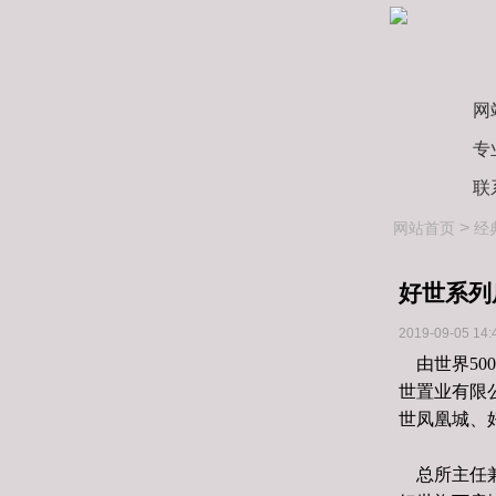
网
专
联
>
网站首页
经
好世系列
2019-09-05 14:
由世界50
世置业有限
世凤凰城、
总所主任兼