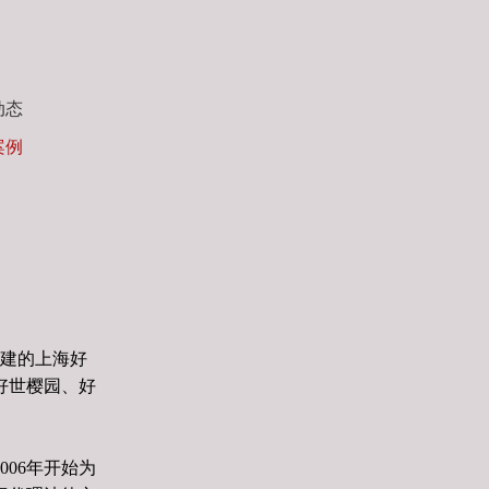
动态
案例
组建的上海好
好世樱园、好
06年开始为