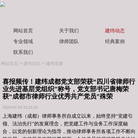
网站首页
关于我们
建纬动态
专业领域
律师团队
经典案例
联系我们
>
>
网站首页
建纬动态
建纬党建
喜报频传！建纬成都党支部荣获“四川省律师行
业先进基层党组织”称号，党支部书记唐梅荣
获“成都市律师行业优秀共产党员”殊荣
2024-07-24 15:25:22
上海建纬（成都）律师事务所自成立以来，始终坚持“党建引
领、法治先行”的发展理念，把党建工作与业务工作深度融
合，以党的创新理论为指导，推动律师事务所各项工作不断向