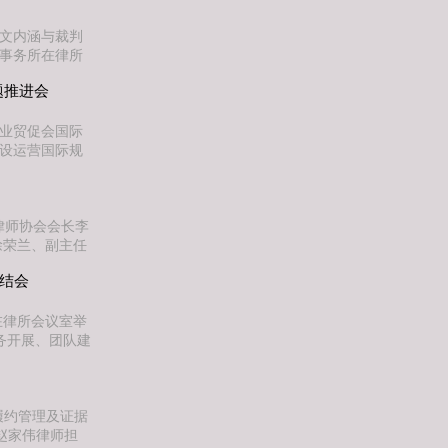
派，承办一起工
条文内涵与裁判
师事务所在律所
系列培训，本次
题推进会
行的《建工司法
准与典型案例逐
行业贸促会国际
建设运营国际规
研究院）、上海
）律师事务所承
齐聚一堂，结合
律师协会会长李
徐荣兰、副主任
来访领导在建纬
总结会
们详细了解了律
举行了座谈交流
在律所会议室举
务开展、团队建
享、樊地建主任
。团队整体汇
026年上半年
履约管理及证据
赵家伟律师担