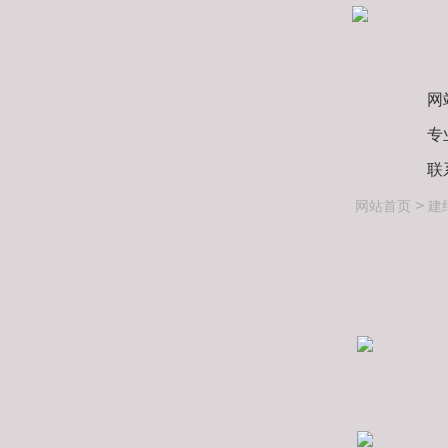
网
专
联
>
网站首页
建