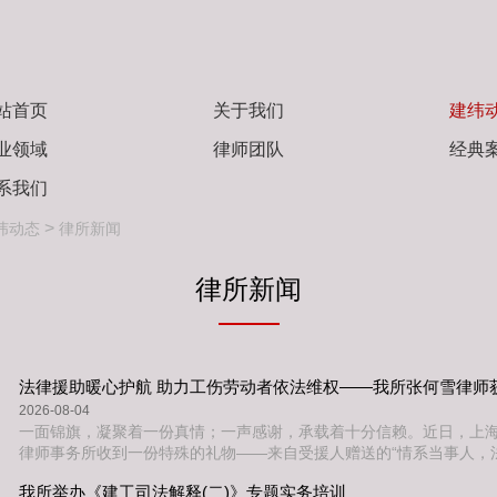
站首页
关于我们
建纬
业领域
律师团队
经典
系我们
>
纬动态
律所新闻
律所新闻
法律援助暖心护航 助力工伤劳动者依法维权——我所张何雪律师
2026-08-04
一面锦旗，凝聚着一份真情；一声感谢，承载着十分信赖。近日，上
律师事务所收到一份特殊的礼物——来自受援人赠送的“情系当事人，
旗。这面锦旗背后，是我所张何雪律师代理的一起工伤劳动争议法律
我所举办《建工司法解释(二)》专题实务培训
我所践行“人民律师为人民”宗旨的生动缩影。案件回溯：维权遇阻，法援