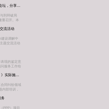
程施工合同履行
深挖事实·精准定性｜建纬成都胡连林律师亮相第二届长安街刑事论坛，分享侦查阶段请托类案件实战辩护心法
案例，围绕工程
证据管理五大核
护与刑辩破局
隆重召开。本
统刑辩模式的破
题交流活动
）律师事务所一
主题演讲，分享
乡建设调解中
”主题交流活动
纬商事调解中心
律师业务协同发
纬商事调解中心
作表现的鉴定意
顾问服务工作给
，2025年5
聚焦新规・精研实务｜我所举办《建工司法解释二（征求意见稿）》实际施工人裁判规则专题内训
乡建设厅，开展
支持下邹鑫同志
工合同纠纷领域
专题内部培训，
审理建设工程施
服务
条，深度剖析挂
结合自身多年建
（PPP）项目