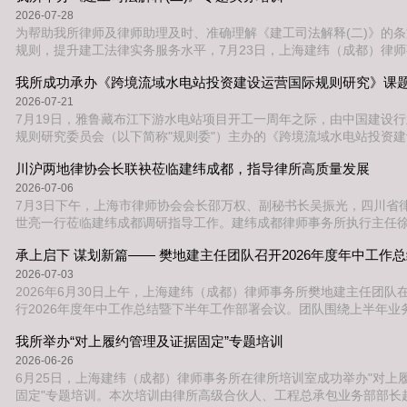
年5月11日，我所张何雪律师接到成都市武侯区法律援助中心紧急指
2026-07-28
伤劳动争议法律援助案
为帮助我所律师及律师助理及时、准确理解《建工司法解释(二)》的
规则，提升建工法律实务服务水平，7月23日，上海建纬（成都）律
培训室举办“《建工司法解释（二）》逐条精解与实务操作指南”专题
我所成功承办《跨境流域水电站投资建设运营国际规则研究》课
培训由律所副主任张金卫律师主讲。本次培训围绕2026年6月30日施
解释(二)》十大核心板块展开，聚焦行业高频纠纷，结合新规裁判标
2026-07-21
条拆解实务要点。
7月19日，雅鲁藏布江下游水电站项目开工一周年之际，由中国建设
规则研究委员会（以下简称"规则委"）主办的《跨境流域水电站投资
则研究》课题推进会在成都成功召开。“一带一路”建投研究院（下称
川沪两地律协会长联袂莅临建纬成都，指导律所高质量发展
市建纬律师事务所、大成律师事务所作为支持单位，上海建纬（成都
办本次会议。来自法律界、工程咨询界、企业界及学术界的专家学者
2026-07-06
研究院正在研制的《水项目
7月3日下午，上海市律师协会会长邵万权、副秘书长吴振光，四川省
世亮一行莅临建纬成都调研指导工作。建纬成都律师事务所执行主任
张金卫、青工委主任杨柳等律所核心成员热情接待并陪同参观交流。
承上启下 谋划新篇—— 樊地建主任团队召开2026年度年中工作
成都管理团队的陪同下，参观了律所的办公环境。参观过程中，领导
所的办公布局、专业团队配置以及文化建设情况。 参观结束后，双方
2026-07-03
会。建纬成都副主任张金卫律
2026年6月30日上午，上海建纬（成都）律师事务所樊地建主任团队
行2026年度年中工作总结暨下半年工作部署会议。团队围绕上半年业
设、亮点与不足以及下半年工作方向等议题，通过汇报总结、个人分
我所举办“对上履约管理及证据固定”专题培训
点评和集体讨论等形式，全面梳理上半年工作，明确下半年重点任务
报：以数据复盘工作，以问题导向改进会议第一项，由林睿律师就团队2
2026-06-26
整体工作情况作系统
6月25日，上海建纬（成都）律师事务所在律所培训室成功举办"对上
固定"专题培训。本次培训由律所高级合伙人、工程总承包业务部部长