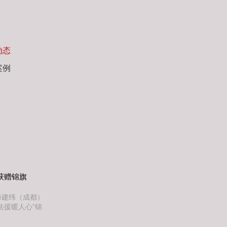
动态
案例
获赠锦旗
海建纬（成都）
法援暖人心”锦
援助案件，也是
及时雨2026