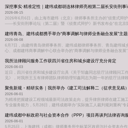
任主讲人，律所二十余名律师及助理参加培训。本次内训聚焦建设工
中的签证与索赔两大实务核心,赵家伟律师结合其团队主办的多起典型
签证效力、索赔程序合规、索赔失权风险、结算后索赔争议及全过程
2026-06-15
心议题进行系统分享。在工
2026年6月6日，由上海市建纬（北京）律师事务所主办的"侦查式辩
——长安街刑事论坛（第二届）暨《侦查式辩护》新书发布会"在北京
次论坛汇聚了中国刑事法学界与实务界的顶尖专家学者，共同探讨传
建纬青岛、建纬成都携手举办“商事调解与律师业务融合发展”主
局之道，深入交流侦查式辩护的理论与实践应用。上海市建纬（成都
级合伙人胡连林律师受邀出席本次论坛，并在"实践者分享"环节发表
2026-06-08
了侦查阶段请托类案件运用
6月7日，由建纬青岛律师事务所、建纬成都律师事务所、青岛建纬城
心、成都建纬商事调解中心联合举办的“商事调解与律师业务融合发展
在建纬成都会议室圆满举行。本次活动汇聚了建纬成都律师、成都建
我所法律顾问服务工作获四川省住房和城乡建设厅充分肯定
调解员以及外所律师、调解员代表等业内人士，共同探讨商事调解与
展的新路径、新模式。活动伊始，建纬成都律师事务所主任、成都建
2026-06-03
理事长樊地建致开场辞。他指出
近日，四川省住房和城乡建设厅出具《关于邹鑫同志驻厅法律顾问工
见》，对我所王玉有律师团队律师助理邹鑫同志为期一年的驻厅法律
予充分肯定。为精准助力住房城乡建设领域依法行政、服务法治政府建设
月，我所选派王玉有律师团队律师助理邹鑫同志常驻四川省住房和城
为期一年的驻厅法律顾问服务工作。工作期间，在律所和团队的全力
2026-06-01
参与了多项四川省住房城乡建
为精准把握建设工程领域最新司法政策走向，提升律所律师在建工施
专业服务能力，5月28日，建纬成都举办“实际施工人裁判规则重构”
由律所执行主任徐荣兰律师主讲。本次培训聚焦《最高人民法院关于
建纬成都中标政府与社会资本合作（PPP）项目再谈判法律咨询
工合同纠纷案件适用法律问题的解释（二）》（征求意见稿）第4至8
靠、转包、违法分包场景下裁判规则最新调整。培训中，徐荣兰律师
2026-06-01
工法律实务经验与前沿司法
5月25日，上海建纬（成都）律师事务所中标某区政府与社会资本合作